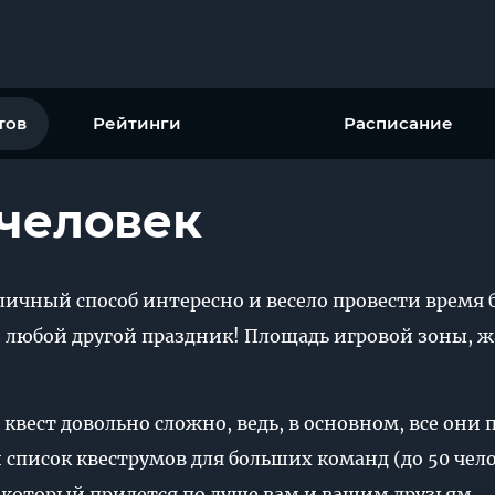
тов
Рейтинги
Расписание
 человек
отличный способ интересно и весело провести врем
 любой другой праздник! Площадь игровой зоны, 
 квест довольно сложно, ведь, в основном, все они
список квеструмов для больших команд (до 50 челов
который придется по душе вам и вашим друзьям.