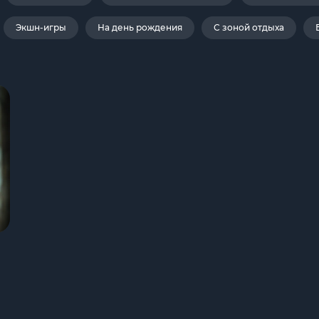
Экшн-игры
На день рождения
С зоной отдыха