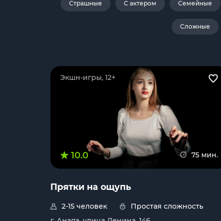
Страшные
С актером
Семейные
Сложные
Экшн-игры, 12+
10.0
75 мин.
Прятки на ощупь
2-15 человек
Простая сложность
г. Анапа, улица Ленина, 146