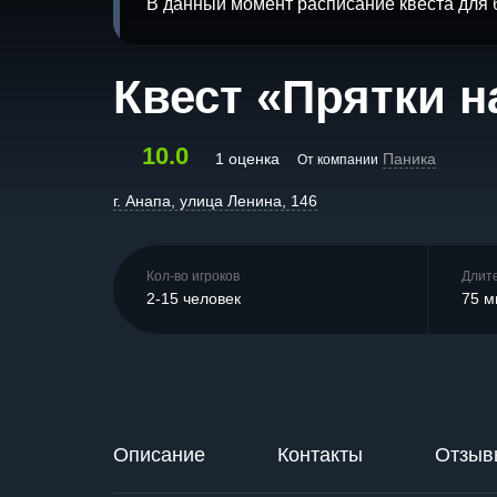
В данный момент расписание квеста для 
Квест «Прятки н
10.0
1 оценка
Паника
От компании
г. Анапа, улица Ленина, 146
Кол-во игроков
Длит
2-15 человек
75 м
Описание
Контакты
Отзыв