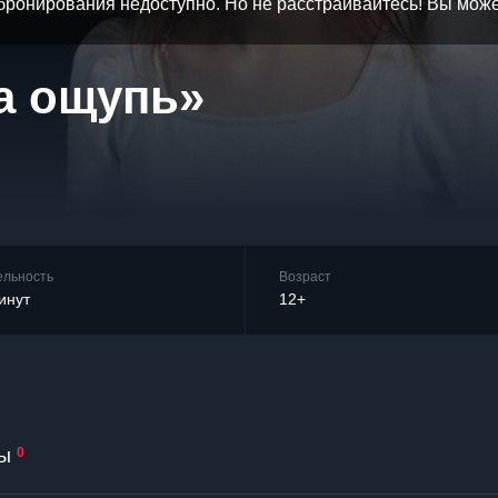
бронирования недоступно. Но не расстраивайтесь! Вы мож
а ощупь»
ельность
Возраст
инут
12+
ы
0