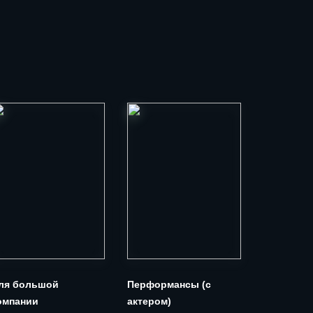
ля большой
Перформансы (с
Хоррор
омпании
актером)