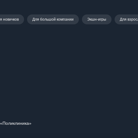
я новичков
Для большой компании
Экшн-игры
Для взро
 «Поликлиника»