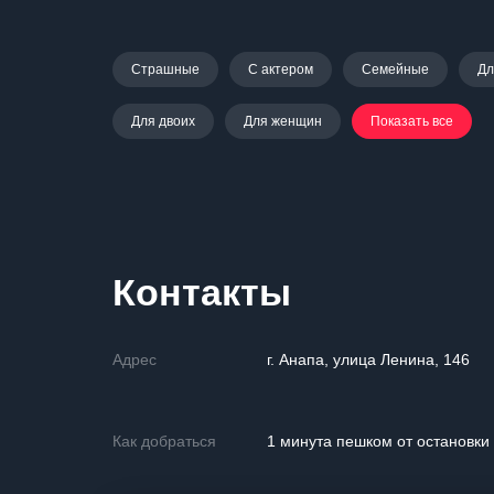
Страшные
С актером
Семейные
Дл
Для двоих
Для женщин
Показать все
Контакты
Адрес
г. Анапа, улица Ленина, 146
Как добраться
1 минута пешком от остановки