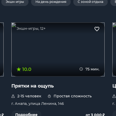
Экшн-игры
На день рождения
С зоной отдыха
Экшн-игры, 12+
10.0
75 мин.
Прятки на ощупь
Ц
2-15 человек
Простая сложность
г. Анапа, улица Ленина, 146
г
₽
₽
Подробнее
0
от 3 000